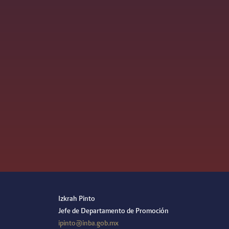
Izkrah Pinto
Jefe de Departamento de Promoción
ipinto@inba.gob.mx