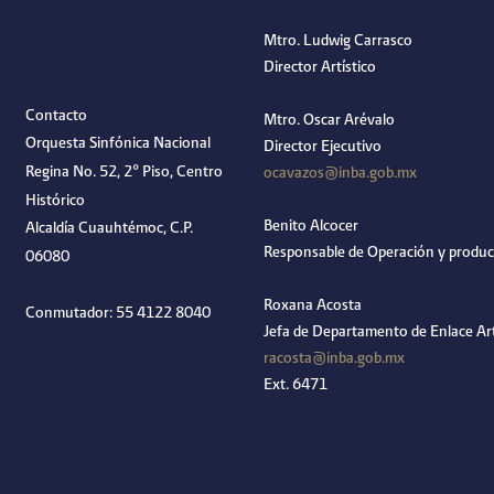
Mtro. Ludwig Carrasco
Director Artístico
Contacto
Mtro. Oscar Arévalo
Orquesta Sinfónica Nacional
Director Ejecutivo
Regina No. 52, 2º Piso, Centro
ocavazos@inba.gob.mx
Histórico
Benito Alcocer
Alcaldía Cuauhtémoc, C.P.
Responsable de Operación y produc
06080
Roxana Acosta
Conmutador: 55 4122 8040
Jefa de Departamento de Enlace Art
racosta@inba.gob.mx
Ext. 6471